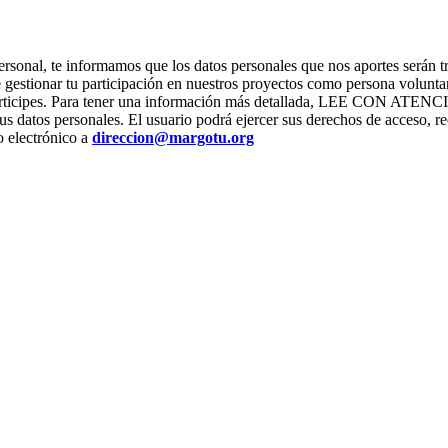
ter personal, te informamos que los datos personales que nos apor
stionar tu participación en nuestros proyectos como persona voluntari
os que participes. Para tener una información más detallada, L
us datos personales. El usuario podrá ejercer sus derechos de acceso, re
o electrónico a
direccion@margotu.org