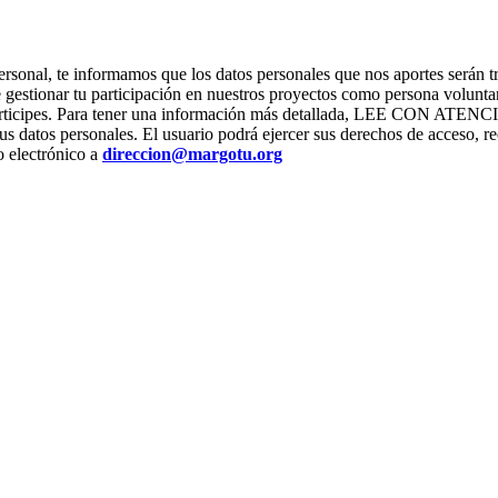
ter personal, te informamos que los datos personales que nos apor
stionar tu participación en nuestros proyectos como persona voluntari
os que participes. Para tener una información más detallada, L
us datos personales. El usuario podrá ejercer sus derechos de acceso, re
o electrónico a
direccion@margotu.org