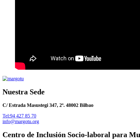
Nuestra Sede
C/ Estrada Masustegi 347, 2º. 48002 Bilbao
Tel:94 427 85 70
info@margotu.org
Centro de Inclusión Socio-laboral para M