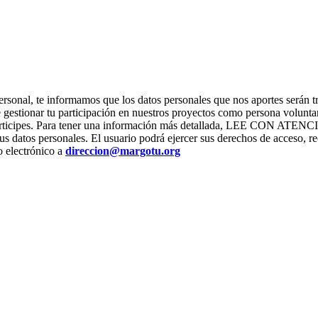
ter personal, te informamos que los datos personales que nos apor
stionar tu participación en nuestros proyectos como persona voluntari
os que participes. Para tener una información más detallada, L
us datos personales. El usuario podrá ejercer sus derechos de acceso, re
o electrónico a
direccion@margotu.org