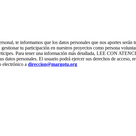
ter personal, te informamos que los datos personales que nos apor
stionar tu participación en nuestros proyectos como persona voluntari
os que participes. Para tener una información más detallada, L
us datos personales. El usuario podrá ejercer sus derechos de acceso, re
o electrónico a
direccion@margotu.org