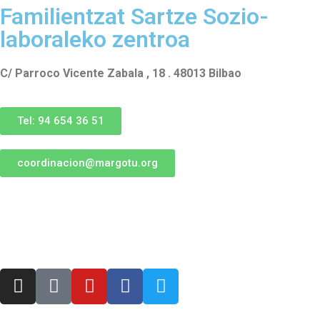
Familientzat Sartze Sozio-
laboraleko zentroa
C/ Parroco Vicente Zabala , 18 . 48013 Bilbao
Tel: 94 654 36 51
coordinacion@margotu.org