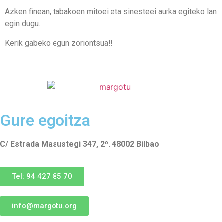
Azken finean, tabakoen mitoei eta sinesteei aurka egiteko lan
egin dugu.
Kerik gabeko egun zoriontsua!!
Gure egoitza
C/ Estrada Masustegi 347, 2º. 48002 Bilbao
Tel: 94 427 85 70
info@margotu.org