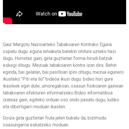
Gaur Margotu Nazioarteko Tabakoaren Kontrako Eguna
ospatu dugu: eguna lehiaketa batekin ohitura uzteko hasi
dugu. Horretaz gain, gela guztietan forma-hirudi batzuk
eskegi ditugu. Mezuak tabakoaren kontra izan dira. Behin
eginda, bai gelatan, bai pasilloan ipini ditugu, mezua egunero
ikusteko.”Piti eta llo” bideoa ikusi dugu: bideo hori gure
ikasleek egin dute, umoregakoan, osasun fisikoaren gainean
tabakoaren efekturen informatzeko.Bideo informatiboa
izateaz gain, egiteko orduan oso ondo pasatu dugu, ludiko
eta dibertigarri moduan ikasten.
Goiza gela guztietan fruta jaten bukatu da, bizimodu
osasungarria eskatzeko moduan.