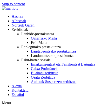
Skip to content
Hasiera
Albisteak
Nortzuk Garen
Zerbitzuak
Lanbide-prestakuntza
Oinarrizko Maila
Erdi-Maila
Enplegurako prestakuntza
Langabeentzako prestakuntza
Landunentzako prestakuntza
Esku-hartze soziala
Emakumeentzat eta Familientzat Laguntza
Caixa ProInfancia
Bilakatu zerbitzua
Osatu Zerbitzua
Aukerak Suspertzen zerbitzua
Alexia
Kontaktatu
Español
Menu