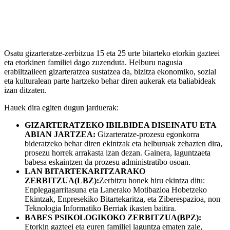
ETORKINAK GIZARTERATZEKO
OSATU ZERBITZUA
Osatu gizarteratze-zerbitzua 15 eta 25 urte bitarteko etorkin gazteei
eta etorkinen familiei dago zuzenduta. Helburu nagusia
erabiltzaileen gizarteratzea sustatzea da, bizitza ekonomiko, sozial
eta kulturalean parte hartzeko behar diren aukerak eta baliabideak
izan ditzaten.
Hauek dira egiten dugun jarduerak:
GIZARTERATZEKO IBILBIDEA DISEINATU ETA
ABIAN JARTZEA:
Gizarteratze-prozesu egonkorra
bideratzeko behar diren ekintzak eta helburuak zehazten dira,
prosezu horrek arrakasta izan dezan. Gainera, laguntzaeta
babesa eskaintzen da prozesu administratibo osoan.
LAN BITARTEKARITZARAKO
ZERBITZUA(LBZ):
Zerbitzu honek hiru ekintza ditu:
Enplegagarritasuna eta Lanerako Motibazioa Hobetzeko
Ekintzak, Enpresekiko Bitartekaritza, eta Ziberespazioa, non
Teknologia Informatiko Berriak ikasten baitira.
BABES PSIKOLOGIKOKO ZERBITZUA(BPZ):
Etorkin gazteei eta euren familiei laguntza ematen zaie,