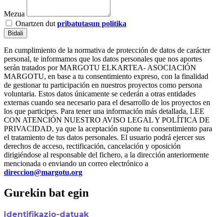
Mezua
Onartzen dut
pribatutasun politika
Bidali
En cumplimiento de la normativa de protección de datos de carácter
personal, te informamos que los datos personales que nos aportes
serán tratados por MARGOTU ELKARTEA- ASOCIACIÓN
MARGOTU, en base a tu consentimiento expreso, con la finalidad
de gestionar tu participación en nuestros proyectos como persona
voluntaria. Estos datos únicamente se cederán a otras entidades
externas cuando sea necesario para el desarrollo de los proyectos en
los que participes. Para tener una información más detallada, LEE
CON ATENCIÓN NUESTRO AVISO LEGAL Y POLÍTICA DE
PRIVACIDAD, ya que la aceptación supone tu consentimiento para
el tratamiento de tus datos personales. El usuario podrá ejercer sus
derechos de acceso, rectificación, cancelación y oposición
dirigiéndose al responsable del fichero, a la dirección anteriormente
mencionada o enviando un correo electrónico a
direccion@margotu.org
Gurekin bat egin
Identifikazio-datuak