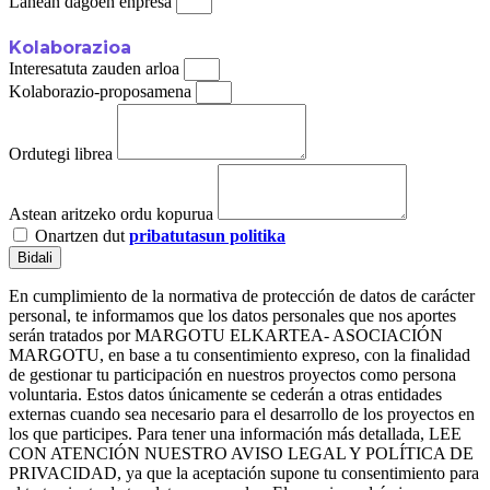
Lanean dagoen enpresa
Kolaborazioa
Interesatuta zauden arloa
Kolaborazio-proposamena
Ordutegi librea
Astean aritzeko ordu kopurua
Onartzen dut
pribatutasun politika
Bidali
En cumplimiento de la normativa de protección de datos de carácter
personal, te informamos que los datos personales que nos aportes
serán tratados por MARGOTU ELKARTEA- ASOCIACIÓN
MARGOTU, en base a tu consentimiento expreso, con la finalidad
de gestionar tu participación en nuestros proyectos como persona
voluntaria. Estos datos únicamente se cederán a otras entidades
externas cuando sea necesario para el desarrollo de los proyectos en
los que participes. Para tener una información más detallada, LEE
CON ATENCIÓN NUESTRO AVISO LEGAL Y POLÍTICA DE
PRIVACIDAD, ya que la aceptación supone tu consentimiento para