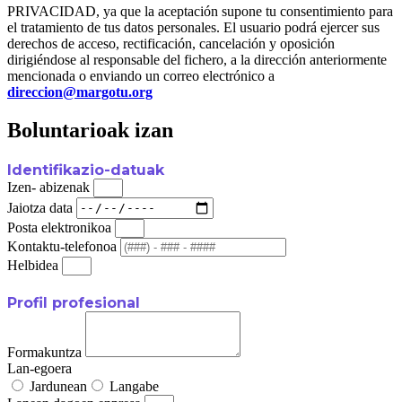
PRIVACIDAD, ya que la aceptación supone tu consentimiento para
el tratamiento de tus datos personales. El usuario podrá ejercer sus
derechos de acceso, rectificación, cancelación y oposición
dirigiéndose al responsable del fichero, a la dirección anteriormente
mencionada o enviando un correo electrónico a
direccion@margotu.org
Boluntarioak izan
Identifikazio-datuak
Izen- abizenak
Jaiotza data
Posta elektronikoa
Kontaktu-telefonoa
Helbidea
Profil profesional
Formakuntza
Lan-egoera
Jardunean
Langabe