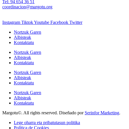
Tel: 94 654 36 51
coordinacion@margotu.org
Instagram
Tiktok
Youtube
Facebook
Twitter
Nortzuk Garen
Albisteak
Kontaktatu
Nortzuk Garen
Albisteak
Kontaktatu
Nortzuk Garen
Albisteak
Kontaktatu
Nortzuk Garen
Albisteak
Kontaktatu
Margotu©. All rights reserved. Diseñado por
Serinfor Marketing
.
Lege oharra eta pribatutasun politika
Política de Cookies