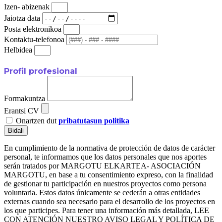
Izen- abizenak
Jaiotza data
Posta elektronikoa
Kontaktu-telefonoa
Helbidea
Profil profesional
Formakuntza
Erantsi CV
Onartzen dut
pribatutasun politika
Bidali
En cumplimiento de la normativa de protección de datos de carácter
personal, te informamos que los datos personales que nos aportes
serán tratados por MARGOTU ELKARTEA- ASOCIACIÓN
MARGOTU, en base a tu consentimiento expreso, con la finalidad
de gestionar tu participación en nuestros proyectos como persona
voluntaria. Estos datos únicamente se cederán a otras entidades
externas cuando sea necesario para el desarrollo de los proyectos en
los que participes. Para tener una información más detallada, LEE
CON ATENCIÓN NUESTRO AVISO LEGAL Y POLÍTICA DE