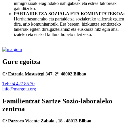
inmigrazioak eragindako nahigabeak eta estres-faktoreak
gainditzeko.
PARTAIDETZA SOZIALA ETA KOMUNITATEKOA:
Herritartasunerako eta partaidetza sozialerako tailerrak egiten
dira, arlo komunitariotik. Era berean, hizkuntza sendotzeko
tailerrak egiten dira,gaztelaniaz eta euskaraz hitz egin ahal
izateko eta euskal kultura hobeto ulertzeko.
Gure egoitza
C/ Estrada Masustegi 347, 2º. 48002 Bilbao
Tel: 94 427 85 70
info@margotu.org
Familientzat Sartze Sozio-laboraleko
zentroa
C/ Parroco Vicente Zabala , 18 . 48013 Bilbao