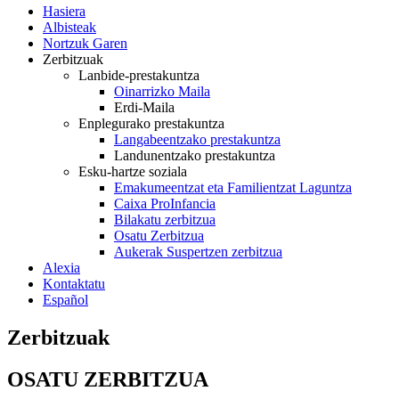
Hasiera
Albisteak
Nortzuk Garen
Zerbitzuak
Lanbide-prestakuntza
Oinarrizko Maila
Erdi-Maila
Enplegurako prestakuntza
Langabeentzako prestakuntza
Landunentzako prestakuntza
Esku-hartze soziala
Emakumeentzat eta Familientzat Laguntza
Caixa ProInfancia
Bilakatu zerbitzua
Osatu Zerbitzua
Aukerak Suspertzen zerbitzua
Alexia
Kontaktatu
Español
Zerbitzuak
OSATU ZERBITZUA