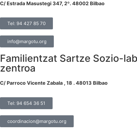
C/ Estrada Masustegi 347, 2º. 48002 Bilbao
Tel: 94 427 85 70
info@margotu.org
Familientzat Sartze Sozio-la
zentroa
C/ Parroco Vicente Zabala , 18 . 48013 Bilbao
Tel: 94 654 36 51
coordinacion@margotu.org