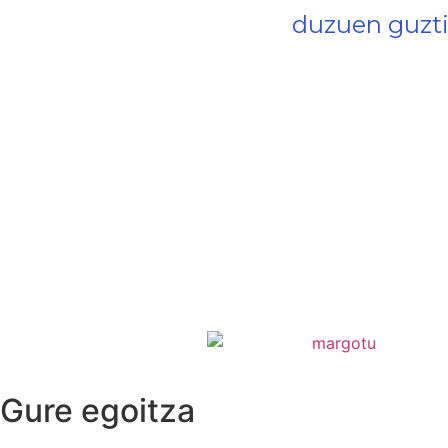
duzuen guzti
Gure egoitza