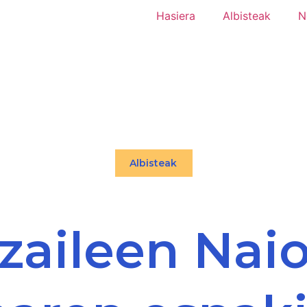
Hasiera
Albisteak
N
Albisteak
zaileen Nai