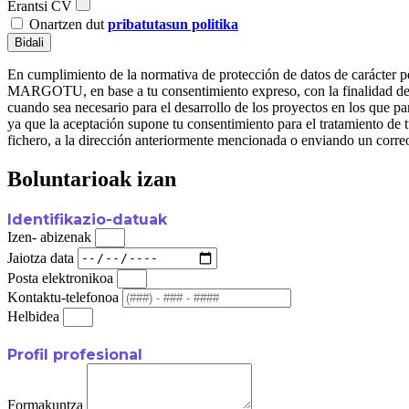
Erantsi CV
Onartzen dut
pribatutasun politika
Bidali
En cumplimiento de la normativa de protección de datos de carác
MARGOTU, en base a tu consentimiento expreso, con la finalidad de ge
cuando sea necesario para el desarrollo de los proyectos en l
ya que la aceptación supone tu consentimiento para el tratamiento de t
fichero, a la dirección anteriormente mencionada o enviando un corre
Boluntarioak izan
Identifikazio-datuak
Izen- abizenak
Jaiotza data
Posta elektronikoa
Kontaktu-telefonoa
Helbidea
Profil profesional
Formakuntza