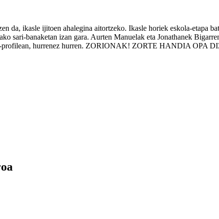
n da, ikasle ijitoen ahalegina aitortzeko. Ikasle horiek eskola-etapa ba
dako sari-banaketan izan gara. Aurten Manuelak eta Jonathanek Bigar
ronika lanbide-profilean, hurrenez hurren. ZORIONAK! ZORTE HAN
roa