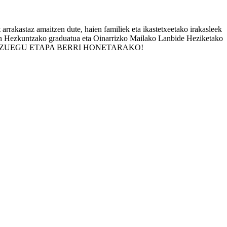
t arrakastaz amaitzen dute, haien familiek eta ikastetxeetako irakasleek
ren Hezkuntzako graduatua eta Oinarrizko Mailako Lanbide Heziketako
DIA OPA DIZUEGU ETAPA BERRI HONETARAKO!