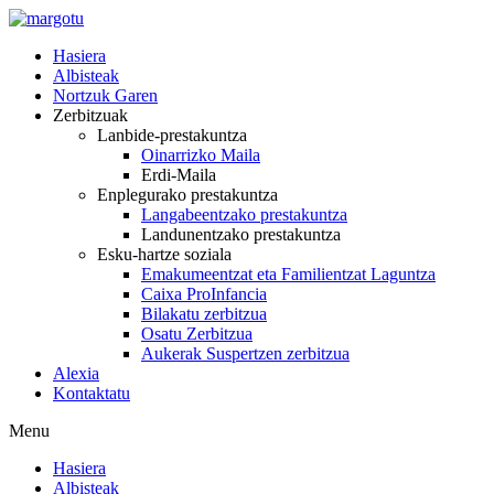
Skip
to
Hasiera
content
Albisteak
Nortzuk Garen
Zerbitzuak
Lanbide-prestakuntza
Oinarrizko Maila
Erdi-Maila
Enplegurako prestakuntza
Langabeentzako prestakuntza
Landunentzako prestakuntza
Esku-hartze soziala
Emakumeentzat eta Familientzat Laguntza
Caixa ProInfancia
Bilakatu zerbitzua
Osatu Zerbitzua
Aukerak Suspertzen zerbitzua
Alexia
Kontaktatu
Menu
Hasiera
Albisteak