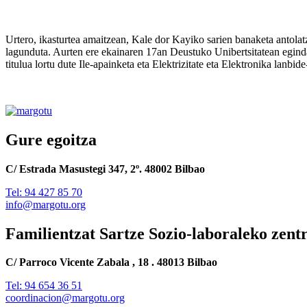
Urtero, ikasturtea amaitzean, Kale dor Kayiko sarien banaketa antolatze
lagunduta. Aurten ere ekainaren 17an Deustuko Unibertsitatean egin
titulua lortu dute Ile-apainketa eta Elektrizitate eta Elekt
Gure egoitza
C/ Estrada Masustegi 347, 2º. 48002 Bilbao
Tel: 94 427 85 70
info@margotu.org
Familientzat Sartze Sozio-laboraleko zent
C/ Parroco Vicente Zabala , 18 . 48013 Bilbao
Tel: 94 654 36 51
coordinacion@margotu.org