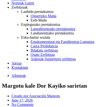
Nortzuk Garen
Zerbitzuak
Lanbide-prestakuntza
Oinarrizko Maila
Erdi-Maila
Enplegurako prestakuntza
Langabeentzako prestakuntza
Landunentzako prestakuntza
Esku-hartze soziala
Emakumeentzat eta Familientzat Laguntza
Caixa ProInfancia
Bilakatu zerbitzua
Osatu Zerbitzua
Aukerak Suspertzen zerbitzua
Alexia
Kontaktatu
Albisteak
Margotu kale Dor Kayiko sarietan
Creado por
Asociación Margotu
June 17, 2026
No Comments