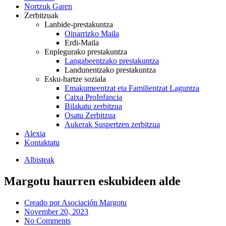
Nortzuk Garen
Zerbitzuak
Lanbide-prestakuntza
Oinarrizko Maila
Erdi-Maila
Enplegurako prestakuntza
Langabeentzako prestakuntza
Landunentzako prestakuntza
Esku-hartze soziala
Emakumeentzat eta Familientzat Laguntza
Caixa ProInfancia
Bilakatu zerbitzua
Osatu Zerbitzua
Aukerak Suspertzen zerbitzua
Alexia
Kontaktatu
Albisteak
Margotu haurren eskubideen alde
Creado por
Asociación Margotu
November 20, 2023
No Comments