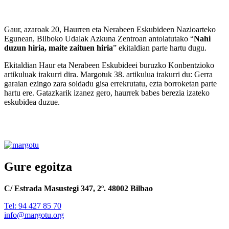
Gaur, azaroak 20, Haurren eta Nerabeen Eskubideen Nazioarteko
Egunean, Bilboko Udalak Azkuna Zentroan antolatutako “
Nahi
duzun hiria, maite zaituen hiria
” ekitaldian parte hartu dugu.
Ekitaldian Haur eta Nerabeen Eskubideei buruzko Konbentzioko
artikuluak irakurri dira. Margotuk 38. artikulua irakurri du: Gerra
garaian ezingo zara soldadu gisa errekrutatu, ezta borroketan parte
hartu ere. Gatazkarik izanez gero, haurrek babes berezia izateko
eskubidea duzue.
Gure egoitza
C/ Estrada Masustegi 347, 2º. 48002 Bilbao
Tel: 94 427 85 70
info@margotu.org