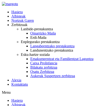
Skip
to
Hasiera
content
Albisteak
Nortzuk Garen
Zerbitzuak
Lanbide-prestakuntza
Oinarrizko Maila
Erdi-Maila
Enplegurako prestakuntza
Langabeentzako prestakuntza
Landunentzako prestakuntza
Esku-hartze soziala
Emakumeentzat eta Familientzat Laguntza
Caixa ProInfancia
Bilakatu zerbitzua
Osatu Zerbitzua
Aukerak Suspertzen zerbitzua
Alexia
Kontaktatu
Menu
Hasiera
Albisteak