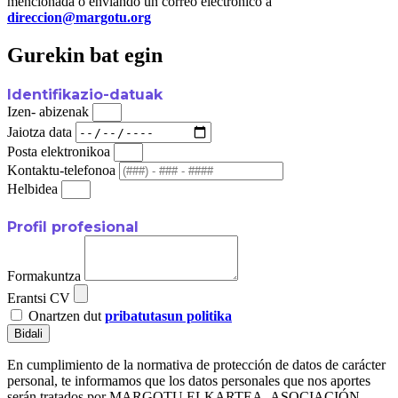
mencionada o enviando un correo electrónico a
direccion@margotu.org
Gurekin bat egin
Identifikazio-datuak
Izen- abizenak
Jaiotza data
Posta elektronikoa
Kontaktu-telefonoa
Helbidea
Profil profesional
Formakuntza
Erantsi CV
Onartzen dut
pribatutasun politika
Bidali
En cumplimiento de la normativa de protección de datos de carácter
personal, te informamos que los datos personales que nos aportes
serán tratados por MARGOTU ELKARTEA- ASOCIACIÓN