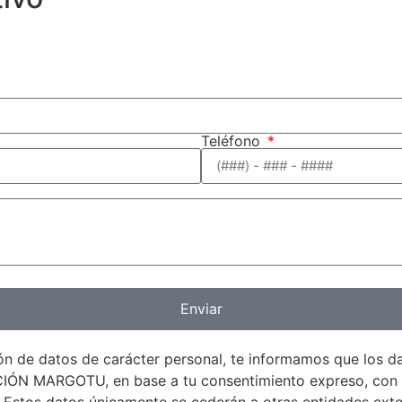
Teléfono
Enviar
ón de datos de carácter personal, te informamos que los d
MARGOTU, en base a tu consentimiento expreso, con la f
 Estos datos únicamente se cederán a otras entidades exte