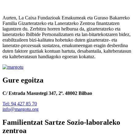
Aurten, La Caixa Fundazioak Emakumeak eta Guraso Bakarreko
Familia Gizarteratzeko eta Laneratzeko Zentroa finantzatzen
laguntzen du. Zerbitzu horren helburua da, gizarteratzeko eta
laneratzeko Ibilbide Pertsonalizatuen eta lan-bitartekotzaren bidez,
erabiltzaileen bizi-kalitatea hobetuko duten gizarteratze- eta
laneratze-prozesuak sustatzea, emakumeengan eragin desberdina
duten faktore guztiak kontuan hartuta, desabantaila, kalteberatasun
eta kalteberatasun handiagoko egoeran kokatuz.
Gure egoitza
C/ Estrada Masustegi 347, 2º. 48002 Bilbao
Tel: 94 427 85 70
info@margotu.org
Familientzat Sartze Sozio-laboraleko
zentroa