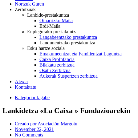
Nortzuk Garen
Zerbitzuak
Lanbide-prestakuntza
Oinarrizko Maila
Erdi-Maila
Enplegurako prestakuntza
Langabeentzako prestakuntza
Landunentzako prestakuntza
Esku-hartze soziala
Emakumeentzat eta Familientzat Laguntza
Caixa ProInfancia
Bilakatu zerbitzua
Osatu Zerbitzua
Aukerak Suspertzen zerbitzua
Alexia
Kontaktatu
Kategoriarik gabe
Lankidetza «La Caixa » Fundazioarekin
Creado por
Asociación Margotu
November 22, 2021
No Comments