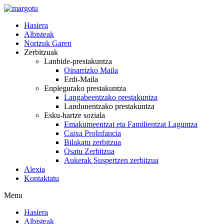
Skip
to
Hasiera
content
Albisteak
Nortzuk Garen
Zerbitzuak
Lanbide-prestakuntza
Oinarrizko Maila
Erdi-Maila
Enplegurako prestakuntza
Langabeentzako prestakuntza
Landunentzako prestakuntza
Esku-hartze soziala
Emakumeentzat eta Familientzat Laguntza
Caixa ProInfancia
Bilakatu zerbitzua
Osatu Zerbitzua
Aukerak Suspertzen zerbitzua
Alexia
Kontaktatu
Menu
Hasiera
Albisteak