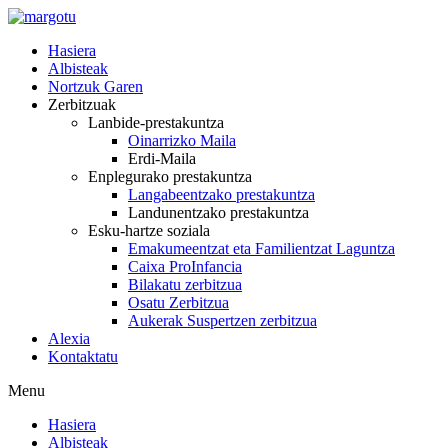
Skip
to
Hasiera
content
Albisteak
Nortzuk Garen
Zerbitzuak
Lanbide-prestakuntza
Oinarrizko Maila
Erdi-Maila
Enplegurako prestakuntza
Langabeentzako prestakuntza
Landunentzako prestakuntza
Esku-hartze soziala
Emakumeentzat eta Familientzat Laguntza
Caixa ProInfancia
Bilakatu zerbitzua
Osatu Zerbitzua
Aukerak Suspertzen zerbitzua
Alexia
Kontaktatu
Menu
Hasiera
Albisteak