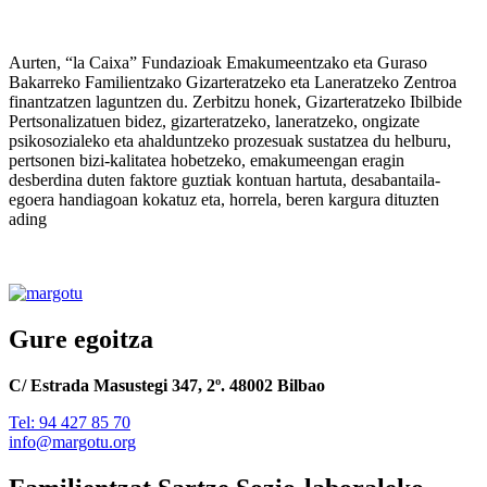
Aurten, “la Caixa” Fundazioak Emakumeentzako eta Guraso
Bakarreko Familientzako Gizarteratzeko eta Laneratzeko Zentroa
finantzatzen laguntzen du. Zerbitzu honek, Gizarteratzeko Ibilbide
Pertsonalizatuen bidez, gizarteratzeko, laneratzeko, ongizate
psikosozialeko eta ahalduntzeko prozesuak sustatzea du helburu,
pertsonen bizi-kalitatea hobetzeko, emakumeengan eragin
desberdina duten faktore guztiak kontuan hartuta, desabantaila-
egoera handiagoan kokatuz eta, horrela, beren kargura dituzten
ading
Gure egoitza
C/ Estrada Masustegi 347, 2º. 48002 Bilbao
Tel: 94 427 85 70
info@margotu.org