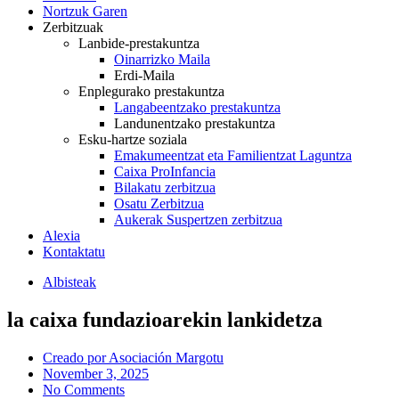
Nortzuk Garen
Zerbitzuak
Lanbide-prestakuntza
Oinarrizko Maila
Erdi-Maila
Enplegurako prestakuntza
Langabeentzako prestakuntza
Landunentzako prestakuntza
Esku-hartze soziala
Emakumeentzat eta Familientzat Laguntza
Caixa ProInfancia
Bilakatu zerbitzua
Osatu Zerbitzua
Aukerak Suspertzen zerbitzua
Alexia
Kontaktatu
Albisteak
la caixa fundazioarekin lankidetza
Creado por
Asociación Margotu
November 3, 2025
No Comments