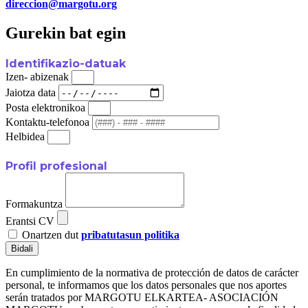
direccion@margotu.org
Gurekin bat egin
Identifikazio-datuak
Izen- abizenak
Jaiotza data
Posta elektronikoa
Kontaktu-telefonoa
Helbidea
Profil profesional
Formakuntza
Erantsi CV
Onartzen dut
pribatutasun politika
Bidali
En cumplimiento de la normativa de protección de datos de carácter
personal, te informamos que los datos personales que nos aportes
serán tratados por MARGOTU ELKARTEA- ASOCIACIÓN