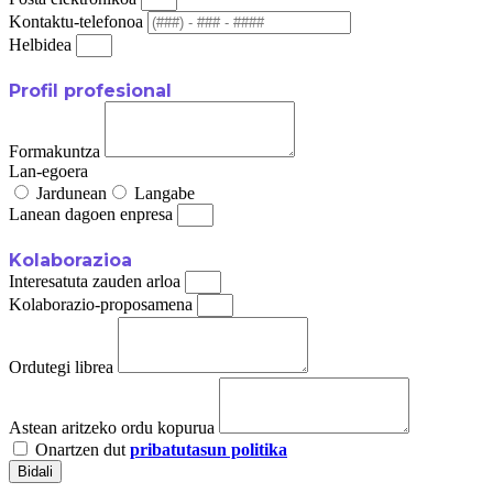
Kontaktu-telefonoa
Helbidea
Profil profesional
Formakuntza
Lan-egoera
Jardunean
Langabe
Lanean dagoen enpresa
Kolaborazioa
Interesatuta zauden arloa
Kolaborazio-proposamena
Ordutegi librea
Astean aritzeko ordu kopurua
Onartzen dut
pribatutasun politika
Bidali