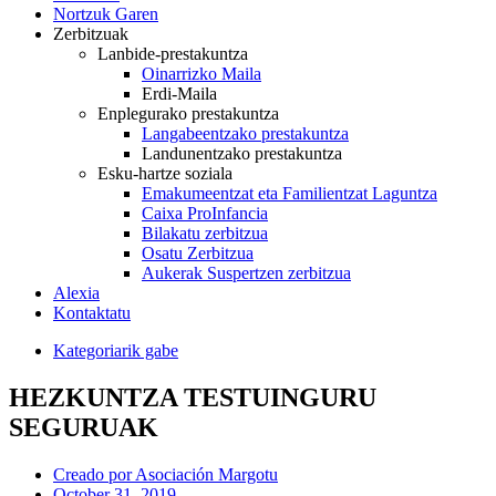
Nortzuk Garen
Zerbitzuak
Lanbide-prestakuntza
Oinarrizko Maila
Erdi-Maila
Enplegurako prestakuntza
Langabeentzako prestakuntza
Landunentzako prestakuntza
Esku-hartze soziala
Emakumeentzat eta Familientzat Laguntza
Caixa ProInfancia
Bilakatu zerbitzua
Osatu Zerbitzua
Aukerak Suspertzen zerbitzua
Alexia
Kontaktatu
Kategoriarik gabe
HEZKUNTZA TESTUINGURU
SEGURUAK
Creado por
Asociación Margotu
October 31, 2019