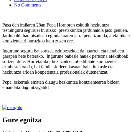
No Comments
Pasa den irailaren 28an Pepa Hornoren eskutik hezkuntza
testuinguru seguruei buruzko prestakuntza jardunaldia jaso genuen.
Jardunaldi hau otsailean egindakoaren jarraipena izan da, afektibitate
kontzienteari buruzkoa hain zuzen ere.
Ingurune seguru bat sortzea ezinbestekoa da haurren eta nerabeen
garapen bete baterako. Ingurune babesle hauek pertsona afektiboak
sortzen dute. Horretarako, hezitzaileen afektibitate kontzientea
ezinbestekoa da, bai familia-kideen kasuan baita irakasle eta
hezkuntza arloan konpetentzia profesionalak dutenentzat.
Pepa, eskerrak ematen dizugu hezkuntza kontzientearen bidean
emandako laguntzagatik!
Gure egoitza