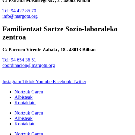
C/ Estrada Masustegi 347, 2º. 48002 Bilbao
Tel: 94 427 85 70
info@margotu.org
Familientzat Sartze Sozio-laboraleko
zentroa
C/ Parroco Vicente Zabala , 18 . 48013 Bilbao
Tel: 94 654 36 51
coordinacion@margotu.org
Instagram
Tiktok
Youtube
Facebook
Twitter
Nortzuk Garen
Albisteak
Kontaktatu
Nortzuk Garen
Albisteak
Kontaktatu
Nortzuk Garen