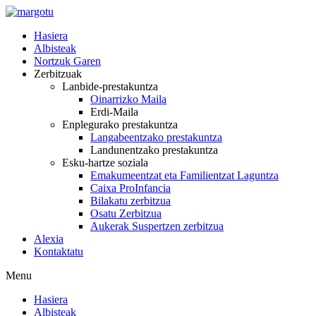
Skip
to
Hasiera
content
Albisteak
Nortzuk Garen
Zerbitzuak
Lanbide-prestakuntza
Oinarrizko Maila
Erdi-Maila
Enplegurako prestakuntza
Langabeentzako prestakuntza
Landunentzako prestakuntza
Esku-hartze soziala
Emakumeentzat eta Familientzat Laguntza
Caixa ProInfancia
Bilakatu zerbitzua
Osatu Zerbitzua
Aukerak Suspertzen zerbitzua
Alexia
Kontaktatu
Menu
Hasiera
Albisteak