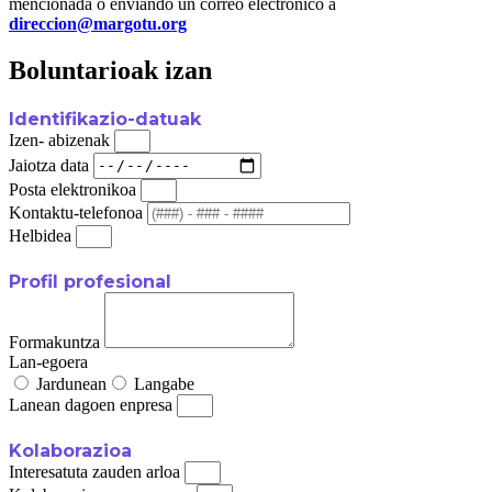
mencionada o enviando un correo electrónico a
direccion@margotu.org
Boluntarioak izan
Identifikazio-datuak
Izen- abizenak
Jaiotza data
Posta elektronikoa
Kontaktu-telefonoa
Helbidea
Profil profesional
Formakuntza
Lan-egoera
Jardunean
Langabe
Lanean dagoen enpresa
Kolaborazioa
Interesatuta zauden arloa