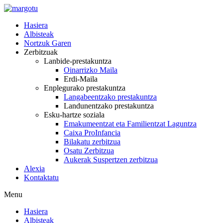
Skip
to
Hasiera
content
Albisteak
Nortzuk Garen
Zerbitzuak
Lanbide-prestakuntza
Oinarrizko Maila
Erdi-Maila
Enplegurako prestakuntza
Langabeentzako prestakuntza
Landunentzako prestakuntza
Esku-hartze soziala
Emakumeentzat eta Familientzat Laguntza
Caixa ProInfancia
Bilakatu zerbitzua
Osatu Zerbitzua
Aukerak Suspertzen zerbitzua
Alexia
Kontaktatu
Menu
Hasiera
Albisteak