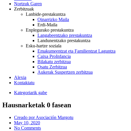
Nortzuk Garen
Zerbitzuak
Lanbide-prestakuntza
Oinarrizko Maila
Erdi-Maila
Enplegurako prestakuntza
Langabeentzako prestakuntza
Landunentzako prestakuntza
Esku-hartze soziala
Emakumeentzat eta Familientzat Laguntza
Caixa ProInfancia
Bilakatu zerbitzua
Osatu Zerbitzua
Aukerak Suspertzen zerbitzua
Alexia
Kontaktatu
Kategoriarik gabe
Hausnarketak 0 fasean
Creado por
Asociación Margotu
May 10, 2020
No Comments