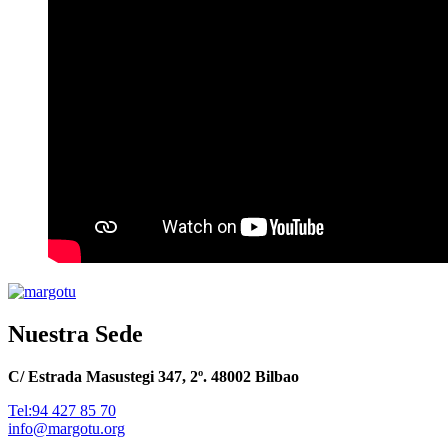
Nuestra Sede
C/ Estrada Masustegi 347, 2º. 48002 Bilbao
Tel:94 427 85 70
info@margotu.org