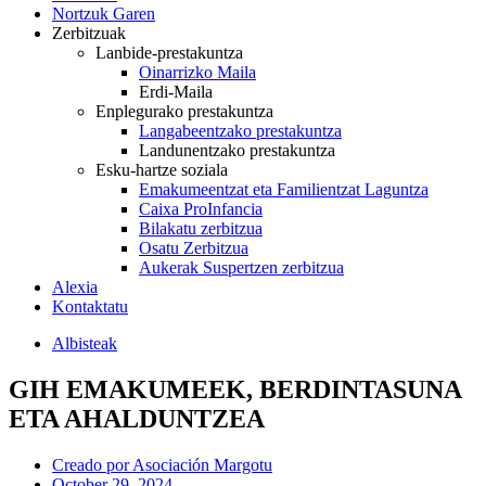
Nortzuk Garen
Zerbitzuak
Lanbide-prestakuntza
Oinarrizko Maila
Erdi-Maila
Enplegurako prestakuntza
Langabeentzako prestakuntza
Landunentzako prestakuntza
Esku-hartze soziala
Emakumeentzat eta Familientzat Laguntza
Caixa ProInfancia
Bilakatu zerbitzua
Osatu Zerbitzua
Aukerak Suspertzen zerbitzua
Alexia
Kontaktatu
Albisteak
GIH EMAKUMEEK, BERDINTASUNA
ETA AHALDUNTZEA
Creado por
Asociación Margotu
October 29, 2024