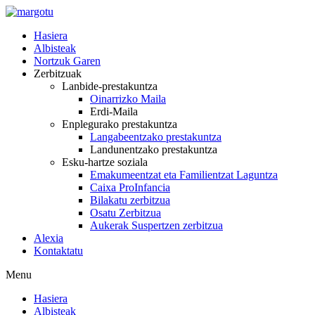
Skip
to
Hasiera
content
Albisteak
Nortzuk Garen
Zerbitzuak
Lanbide-prestakuntza
Oinarrizko Maila
Erdi-Maila
Enplegurako prestakuntza
Langabeentzako prestakuntza
Landunentzako prestakuntza
Esku-hartze soziala
Emakumeentzat eta Familientzat Laguntza
Caixa ProInfancia
Bilakatu zerbitzua
Osatu Zerbitzua
Aukerak Suspertzen zerbitzua
Alexia
Kontaktatu
Menu
Hasiera
Albisteak