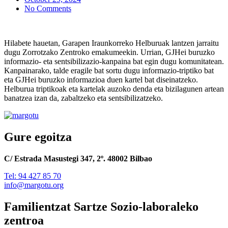
No Comments
Hilabete hauetan, Garapen Iraunkorreko Helburuak lantzen jarraitu
dugu Zorrotzako Zentroko emakumeekin. Urrian, GJHei buruzko
informazio- eta sentsibilizazio-kanpaina bat egin dugu komunitatean.
Kanpainarako, talde eragile bat sortu dugu informazio-triptiko bat
eta GJHei buruzko informazioa duen kartel bat diseinatzeko.
Helburua triptikoak eta kartelak auzoko denda eta bizilagunen artean
banatzea izan da, zabaltzeko eta sentsibilizatzeko.
Gure egoitza
C/ Estrada Masustegi 347, 2º. 48002 Bilbao
Tel: 94 427 85 70
info@margotu.org
Familientzat Sartze Sozio-laboraleko
zentroa