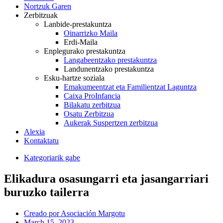
Nortzuk Garen
Zerbitzuak
Lanbide-prestakuntza
Oinarrizko Maila
Erdi-Maila
Enplegurako prestakuntza
Langabeentzako prestakuntza
Landunentzako prestakuntza
Esku-hartze soziala
Emakumeentzat eta Familientzat Laguntza
Caixa ProInfancia
Bilakatu zerbitzua
Osatu Zerbitzua
Aukerak Suspertzen zerbitzua
Alexia
Kontaktatu
Kategoriarik gabe
Elikadura osasungarri eta jasangarriari
buruzko tailerra
Creado por
Asociación Margotu
March 15, 2023