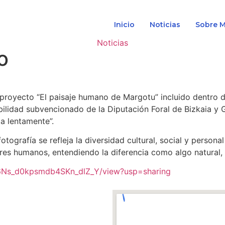
Inicio
Noticias
Sobre 
Noticias
o
 proyecto “El paisaje humano de Margotu” incluido dentro d
abilidad subvencionado de la Diputación Foral de Bizkaia 
a lentamente”.
tografía se refleja la diversidad cultural, social y person
es humanos, entendiendo la diferencia como algo natural, 
K_P6Ns_d0kpsmdb4SKn_dlZ_Y/view?usp=sharing