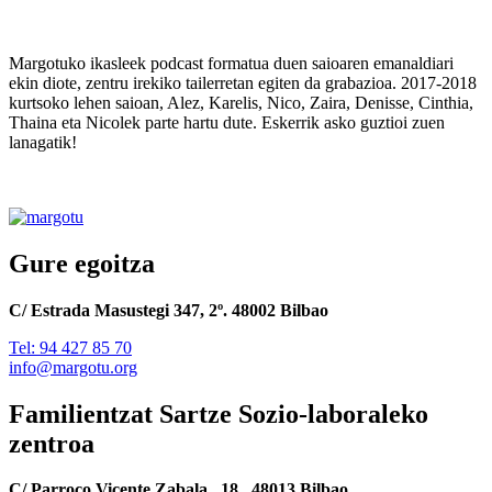
Margotuko ikasleek podcast formatua duen saioaren emanaldiari
ekin diote, zentru irekiko tailerretan egiten da grabazioa. 2017-2018
kurtsoko lehen saioan, Alez, Karelis, Nico, Zaira, Denisse, Cinthia,
Thaina eta Nicolek parte hartu dute. Eskerrik asko guztioi zuen
lanagatik!
Gure egoitza
C/ Estrada Masustegi 347, 2º. 48002 Bilbao
Tel: 94 427 85 70
info@margotu.org
Familientzat Sartze Sozio-laboraleko
zentroa
C/ Parroco Vicente Zabala , 18 . 48013 Bilbao