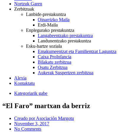
Nortzuk Garen
Zerbitzuak
Lanbide-prestakuntza
Oinarrizko Maila
Erdi-Maila
Enplegurako prestakuntza
Langabeentzako prestakuntza
Landunentzako prestakuntza
Esku-hartze soziala
Emakumeentzat eta Familientzat Laguntza
Caixa ProInfancia
Bilakatu zerbitzua
Osatu Zerbitzua
Aukerak Suspertzen zerbitzua
Alexia
Kontaktatu
Kategoriarik gabe
“El Faro” martxan da berriz
Creado por
Asociación Margotu
November 3, 2017
No Comments