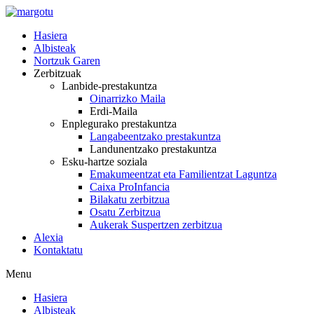
Skip
to
Hasiera
content
Albisteak
Nortzuk Garen
Zerbitzuak
Lanbide-prestakuntza
Oinarrizko Maila
Erdi-Maila
Enplegurako prestakuntza
Langabeentzako prestakuntza
Landunentzako prestakuntza
Esku-hartze soziala
Emakumeentzat eta Familientzat Laguntza
Caixa ProInfancia
Bilakatu zerbitzua
Osatu Zerbitzua
Aukerak Suspertzen zerbitzua
Alexia
Kontaktatu
Menu
Hasiera
Albisteak