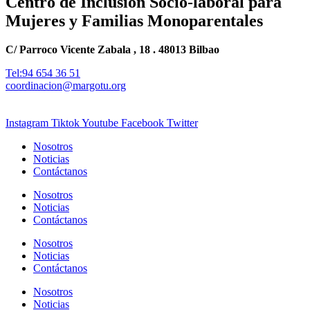
Centro de Inclusión Socio-laboral para
Mujeres y Familias Monoparentales
C/ Parroco Vicente Zabala , 18 . 48013 Bilbao
Tel:94 654 36 51
coordinacion@margotu.org
Instagram
Tiktok
Youtube
Facebook
Twitter
Nosotros
Noticias
Contáctanos
Nosotros
Noticias
Contáctanos
Nosotros
Noticias
Contáctanos
Nosotros
Noticias