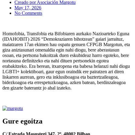
Creado por
Asociación Margotu
May 17, 2026
No Comments
Homofobia, Transfobia eta Bifobiaren aurkako Nazioarteko Eguna
(IDAHOBIT) 2026 “Demokraziaren bihotzean” gaiari jarraituz,
maiatzaren 17an ekimen hau ospatu genuen CFPGB Margotun, eta
giza aniztasunari omenaldia egin nahi diogu, bere aberastasun
osoan, eta pertsona bakoitzak duen eskubideaz harro egoteko, bere
nortasuna definitzeko eta nahi dituen pertsonekin egotea
erabakitzeko. Era berean, itxaropena eta babesa helarazi nahi diogu
LGBTI+ kolektiboari, gaur egun oraindik ere pairatzen ari diren
liskarren aurrean, gero eta inklusiboagoa eta baztertzaileagoa,
bidezkoagoa eta errespetuzkoagoa, azken batean, berdinzaleagoa
den gizarte baterantz jo ahal izateko.
Gure egoitza
C/ Estrada Masustegi 347, 2º. 48002 Bilbao