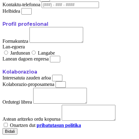
Kontaktu-telefonoa
Helbidea
Profil profesional
Formakuntza
Lan-egoera
Jardunean
Langabe
Lanean dagoen enpresa
Kolaborazioa
Interesatuta zauden arloa
Kolaborazio-proposamena
Ordutegi librea
Astean aritzeko ordu kopurua
Onartzen dut
pribatutasun politika
Bidali