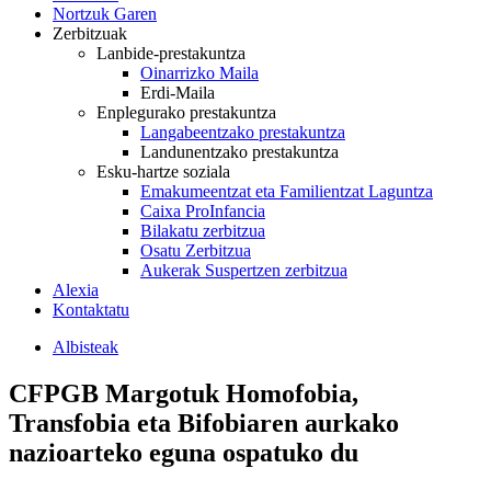
Nortzuk Garen
Zerbitzuak
Lanbide-prestakuntza
Oinarrizko Maila
Erdi-Maila
Enplegurako prestakuntza
Langabeentzako prestakuntza
Landunentzako prestakuntza
Esku-hartze soziala
Emakumeentzat eta Familientzat Laguntza
Caixa ProInfancia
Bilakatu zerbitzua
Osatu Zerbitzua
Aukerak Suspertzen zerbitzua
Alexia
Kontaktatu
Albisteak
CFPGB Margotuk Homofobia,
Transfobia eta Bifobiaren aurkako
nazioarteko eguna ospatuko du