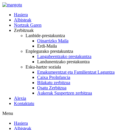
Skip
to
Hasiera
content
Albisteak
Nortzuk Garen
Zerbitzuak
Lanbide-prestakuntza
Oinarrizko Maila
Erdi-Maila
Enplegurako prestakuntza
Langabeentzako prestakuntza
Landunentzako prestakuntza
Esku-hartze soziala
Emakumeentzat eta Familientzat Laguntza
Caixa ProInfancia
Bilakatu zerbitzua
Osatu Zerbitzua
Aukerak Suspertzen zerbitzua
Alexia
Kontaktatu
Menu
Hasiera
Albisteak