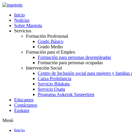
Ir
al
Inicio
contenido
Noticias
Sobre Margotu
Servicios
Formación Profesional
Grado Básico
Grado Medio
Formación para el Empleo
Formación para personas desempleadas
Formación para personas ocupadas
Intervención Social
Centro de Inclusión social para mujeres y familias
Caixa ProInfancia
Servicio Bilakatu
Servicio Osatu
Programa Aukerak Suspertzen
Educamos
Contáctanos
Euskara
Menú
Inicio