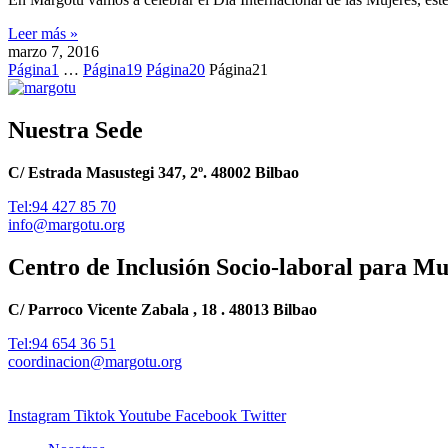
Leer más »
marzo 7, 2016
Página
1
…
Página
19
Página
20
Página
21
Nuestra Sede
C/ Estrada Masustegi 347, 2º. 48002 Bilbao
Tel:94 427 85 70
info@margotu.org
Centro de Inclusión Socio-laboral para M
C/ Parroco Vicente Zabala , 18 . 48013 Bilbao
Tel:94 654 36 51
coordinacion@margotu.org
Instagram
Tiktok
Youtube
Facebook
Twitter