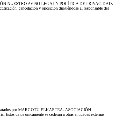
EE CON ATENCIÓN NUESTRO AVISO LEGAL Y POLÍTICA DE PRIVACIDAD,
ctificación, cancelación y oposición dirigiéndose al responsable del
tes serán tratados por MARGOTU ELKARTEA- ASOCIACIÓN
a. Estos datos únicamente se cederán a otras entidades externas