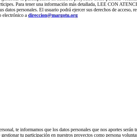
os que participes. Para tener una información más detallada, L
us datos personales. El usuario podrá ejercer sus derechos de acceso, re
o electrónico a
direccion@margotu.org
ter personal, te informamos que los datos personales que nos apor
stionar tu participación en nuestros proyectos como persona voluntari