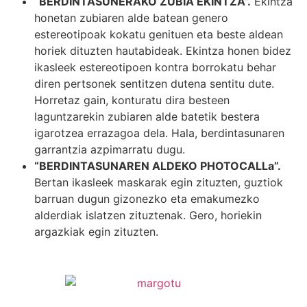
“BERDINTASUNERAKO ZUBIA EKINTZA”.
Ekintza
honetan zubiaren alde batean genero
estereotipoak kokatu genituen eta beste aldean
horiek dituzten hautabideak. Ekintza honen bidez
ikasleek estereotipoen kontra borrokatu behar
diren pertsonek sentitzen dutena sentitu dute.
Horretaz gain, konturatu dira besteen
laguntzarekin zubiaren alde batetik bestera
igarotzea errazagoa dela. Hala, berdintasunaren
garrantzia azpimarratu dugu.
“BERDINTASUNAREN ALDEKO PHOTOCALLa”.
Bertan ikasleek maskarak egin zituzten, guztiok
barruan dugun gizonezko eta emakumezko
alderdiak islatzen zituztenak. Gero, horiekin
argazkiak egin zituzten.