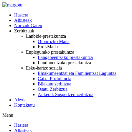
Skip
to
Hasiera
content
Albisteak
Nortzuk Garen
Zerbitzuak
Lanbide-prestakuntza
Oinarrizko Maila
Erdi-Maila
Enplegurako prestakuntza
Langabeentzako prestakuntza
Landunentzako prestakuntza
Esku-hartze soziala
Emakumeentzat eta Familientzat Laguntza
Caixa ProInfancia
Bilakatu zerbitzua
Osatu Zerbitzua
Aukerak Suspertzen zerbitzua
Alexia
Kontaktatu
Menu
Hasiera
Albisteak