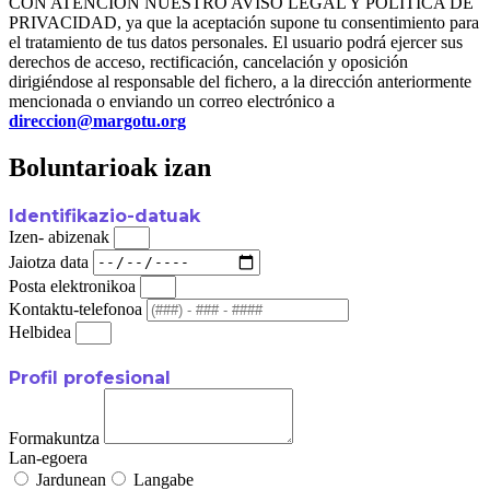
CON ATENCIÓN NUESTRO AVISO LEGAL Y POLÍTICA DE
PRIVACIDAD, ya que la aceptación supone tu consentimiento para
el tratamiento de tus datos personales. El usuario podrá ejercer sus
derechos de acceso, rectificación, cancelación y oposición
dirigiéndose al responsable del fichero, a la dirección anteriormente
mencionada o enviando un correo electrónico a
direccion@margotu.org
Boluntarioak izan
Identifikazio-datuak
Izen- abizenak
Jaiotza data
Posta elektronikoa
Kontaktu-telefonoa
Helbidea
Profil profesional
Formakuntza
Lan-egoera
Jardunean
Langabe