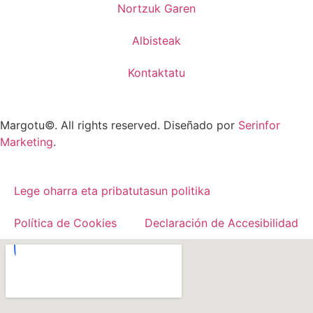
Nortzuk Garen
Albisteak
Kontaktatu
Margotu©. All rights reserved. Diseñado por
Serinfor
Marketing
.
Lege oharra eta pribatutasun politika
Política de Cookies
Declaración de Accesibilidad