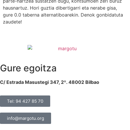
parte-hartzea sustatzen dugu, kontsumoen zeri buruz
hausnartuz. Hori guztia dibertigarri eta nerabe gisa,
gure 0.0 taberna alternatiboarekin. Denok gonbidatuta
zaudete!
Gure egoitza
C/ Estrada Masustegi 347, 2º. 48002 Bilbao
Tel: 94 427 85 70
info@margotu.org