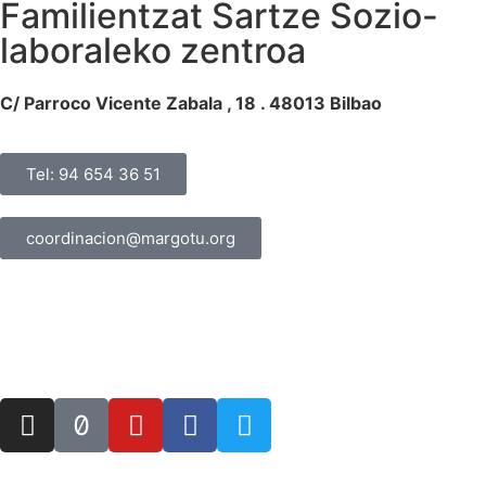
Familientzat Sartze Sozio-
laboraleko zentroa
C/ Parroco Vicente Zabala , 18 . 48013 Bilbao
Tel: 94 654 36 51
coordinacion@margotu.org