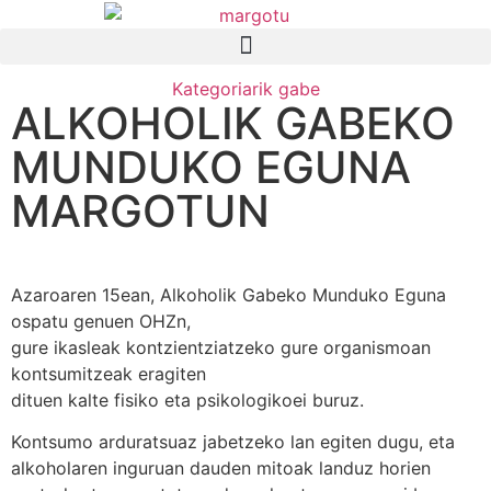
Kategoriarik gabe
ALKOHOLIK GABEKO
MUNDUKO EGUNA
MARGOTUN
Azaroaren 15ean, Alkoholik Gabeko Munduko Eguna
ospatu genuen OHZn,
gure ikasleak kontzientziatzeko gure organismoan
kontsumitzeak eragiten
dituen kalte fisiko eta psikologikoei buruz.
Kontsumo arduratsuaz jabetzeko lan egiten dugu, eta
alkoholaren inguruan dauden mitoak landuz horien