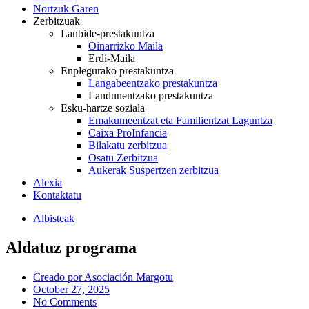
Nortzuk Garen
Zerbitzuak
Lanbide-prestakuntza
Oinarrizko Maila
Erdi-Maila
Enplegurako prestakuntza
Langabeentzako prestakuntza
Landunentzako prestakuntza
Esku-hartze soziala
Emakumeentzat eta Familientzat Laguntza
Caixa ProInfancia
Bilakatu zerbitzua
Osatu Zerbitzua
Aukerak Suspertzen zerbitzua
Alexia
Kontaktatu
Albisteak
Aldatuz programa
Creado por
Asociación Margotu
October 27, 2025
No Comments