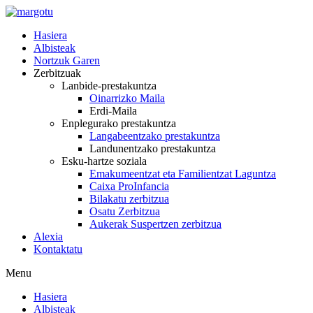
Skip
to
Hasiera
content
Albisteak
Nortzuk Garen
Zerbitzuak
Lanbide-prestakuntza
Oinarrizko Maila
Erdi-Maila
Enplegurako prestakuntza
Langabeentzako prestakuntza
Landunentzako prestakuntza
Esku-hartze soziala
Emakumeentzat eta Familientzat Laguntza
Caixa ProInfancia
Bilakatu zerbitzua
Osatu Zerbitzua
Aukerak Suspertzen zerbitzua
Alexia
Kontaktatu
Menu
Hasiera
Albisteak