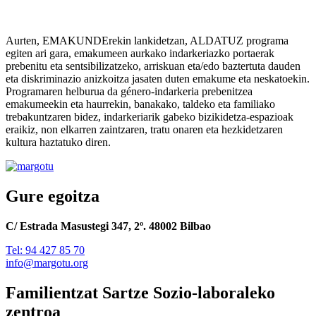
Aurten, EMAKUNDErekin lankidetzan, ALDATUZ programa
egiten ari gara, emakumeen aurkako indarkeriazko portaerak
prebenitu eta sentsibilizatzeko, arriskuan eta/edo baztertuta dauden
eta diskriminazio anizkoitza jasaten duten emakume eta neskatoekin.
Programaren helburua da género-indarkeria prebenitzea
emakumeekin eta haurrekin, banakako, taldeko eta familiako
trebakuntzaren bidez, indarkeriarik gabeko bizikidetza-espazioak
eraikiz, non elkarren zaintzaren, tratu onaren eta hezkidetzaren
kultura haztatuko diren.
Gure egoitza
C/ Estrada Masustegi 347, 2º. 48002 Bilbao
Tel: 94 427 85 70
info@margotu.org
Familientzat Sartze Sozio-laboraleko
zentroa