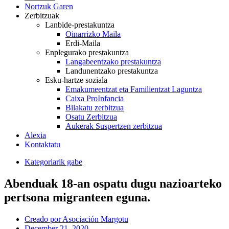
Nortzuk Garen
Zerbitzuak
Lanbide-prestakuntza
Oinarrizko Maila
Erdi-Maila
Enplegurako prestakuntza
Langabeentzako prestakuntza
Landunentzako prestakuntza
Esku-hartze soziala
Emakumeentzat eta Familientzat Laguntza
Caixa ProInfancia
Bilakatu zerbitzua
Osatu Zerbitzua
Aukerak Suspertzen zerbitzua
Alexia
Kontaktatu
Kategoriarik gabe
Abenduak 18-an ospatu dugu nazioarteko
pertsona migranteen eguna.
Creado por
Asociación Margotu
December 21, 2020