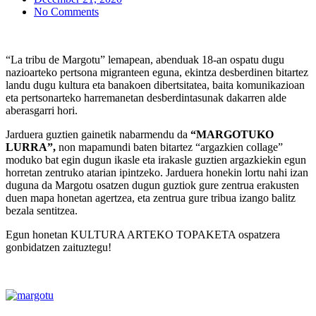
No Comments
“La tribu de Margotu” lemapean, abenduak 18-an ospatu dugu
nazioarteko pertsona migranteen eguna, ekintza desberdinen bitartez
landu dugu kultura eta banakoen dibertsitatea, baita komunikazioan
eta pertsonarteko harremanetan desberdintasunak dakarren alde
aberasgarri hori.
Jarduera guztien gainetik nabarmendu da
“MARGOTUKO
LURRA”,
non mapamundi baten bitartez “argazkien collage”
moduko bat egin dugun ikasle eta irakasle guztien argazkiekin egun
horretan zentruko atarian ipintzeko. Jarduera honekin lortu nahi izan
duguna da Margotu osatzen dugun guztiok gure zentrua erakusten
duen mapa honetan agertzea, eta zentrua gure tribua izango balitz
bezala sentitzea.
Egun honetan KULTURA ARTEKO TOPAKETA ospatzera
gonbidatzen zaituztegu!