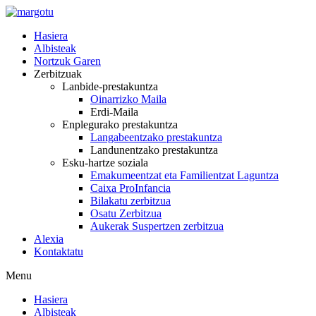
Skip
to
Hasiera
content
Albisteak
Nortzuk Garen
Zerbitzuak
Lanbide-prestakuntza
Oinarrizko Maila
Erdi-Maila
Enplegurako prestakuntza
Langabeentzako prestakuntza
Landunentzako prestakuntza
Esku-hartze soziala
Emakumeentzat eta Familientzat Laguntza
Caixa ProInfancia
Bilakatu zerbitzua
Osatu Zerbitzua
Aukerak Suspertzen zerbitzua
Alexia
Kontaktatu
Menu
Hasiera
Albisteak