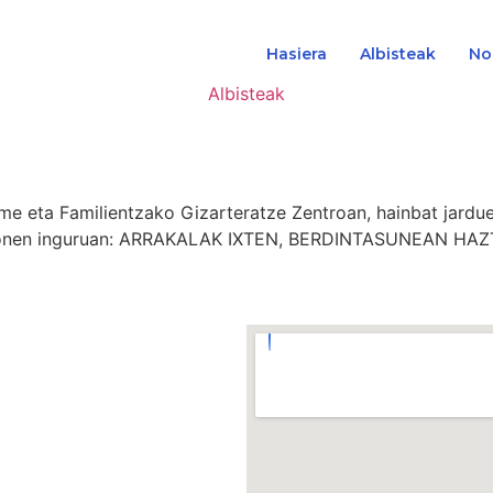
Hasiera
Albisteak
No
Albisteak
 eta Familientzako Gizarteratze Zentroan, hainbat jardue
u honen inguruan: ARRAKALAK IXTEN, BERDINTASUNEAN HA