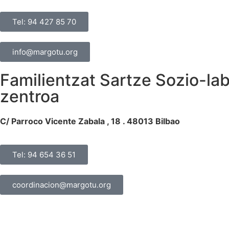
Tel: 94 427 85 70
info@margotu.org
Familientzat Sartze Sozio-la
zentroa
C/ Parroco Vicente Zabala , 18 . 48013 Bilbao
Tel: 94 654 36 51
coordinacion@margotu.org