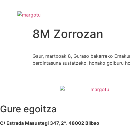
8M Zorrozan
Gaur, martxoak 8, Guraso bakarreko Emakume
berdintasuna sustatzeko, honako goibur
Gure egoitza
C/ Estrada Masustegi 347, 2º. 48002 Bilbao