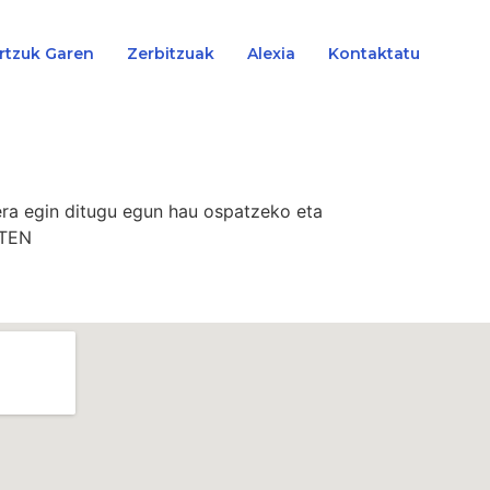
rtzuk Garen
Zerbitzuak
Alexia
Kontaktatu
ra egin ditugu egun hau ospatzeko eta
ZTEN