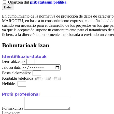
Onartzen dut
pribatutasun politika
Bidali
En cumplimiento de la normativa de protección de datos de carác
MARGOTU, en base a tu consentimiento expreso, con la finalidad de ge
cuando sea necesario para el desarrollo de los proyectos en l
ya que la aceptación supone tu consentimiento para el tratamiento de t
fichero, a la dirección anteriormente mencionada o enviando un corre
Boluntarioak izan
Identifikazio-datuak
Izen- abizenak
Jaiotza data
Posta elektronikoa
Kontaktu-telefonoa
Helbidea
Profil profesional
Formakuntza
Lan-egoera