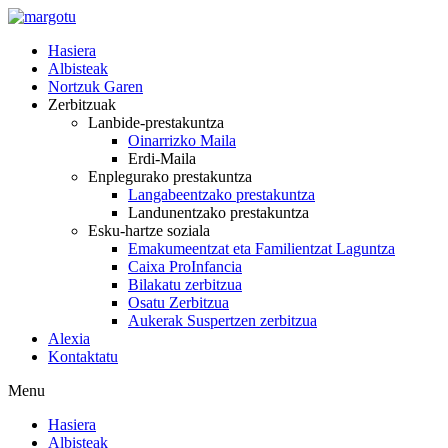
Skip
to
Hasiera
content
Albisteak
Nortzuk Garen
Zerbitzuak
Lanbide-prestakuntza
Oinarrizko Maila
Erdi-Maila
Enplegurako prestakuntza
Langabeentzako prestakuntza
Landunentzako prestakuntza
Esku-hartze soziala
Emakumeentzat eta Familientzat Laguntza
Caixa ProInfancia
Bilakatu zerbitzua
Osatu Zerbitzua
Aukerak Suspertzen zerbitzua
Alexia
Kontaktatu
Menu
Hasiera
Albisteak