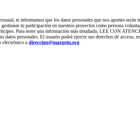
ter personal, te informamos que los datos personales que nos apor
stionar tu participación en nuestros proyectos como persona voluntari
os que participes. Para tener una información más detallada, L
us datos personales. El usuario podrá ejercer sus derechos de acceso, re
o electrónico a
direccion@margotu.org