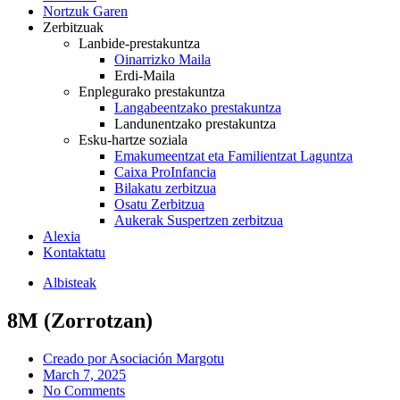
Nortzuk Garen
Zerbitzuak
Lanbide-prestakuntza
Oinarrizko Maila
Erdi-Maila
Enplegurako prestakuntza
Langabeentzako prestakuntza
Landunentzako prestakuntza
Esku-hartze soziala
Emakumeentzat eta Familientzat Laguntza
Caixa ProInfancia
Bilakatu zerbitzua
Osatu Zerbitzua
Aukerak Suspertzen zerbitzua
Alexia
Kontaktatu
Albisteak
8M (Zorrotzan)
Creado por
Asociación Margotu
March 7, 2025
No Comments