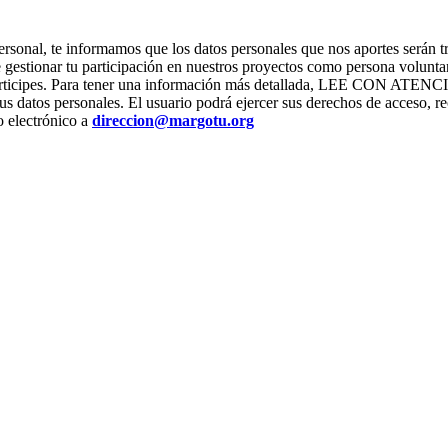
ter personal, te informamos que los datos personales que nos apor
stionar tu participación en nuestros proyectos como persona voluntari
os que participes. Para tener una información más detallada, L
us datos personales. El usuario podrá ejercer sus derechos de acceso, re
o electrónico a
direccion@margotu.org