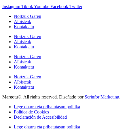
Instagram
Tiktok
Youtube
Facebook
Twitter
Nortzuk Garen
Albisteak
Kontaktatu
Nortzuk Garen
Albisteak
Kontaktatu
Nortzuk Garen
Albisteak
Kontaktatu
Nortzuk Garen
Albisteak
Kontaktatu
Margotu©. All rights reserved. Diseñado por
Serinfor Marketing
.
Lege oharra eta pribatutasun politika
Política de Cookies
Declaración de Accesibilidad
Lege oharra eta pribatutasun politika