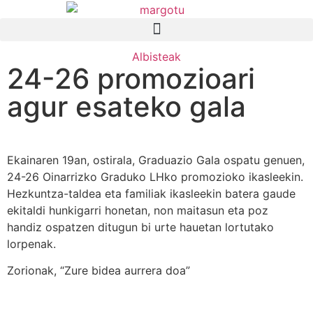
Albisteak
24-26 promozioari
agur esateko gala
Ekainaren 19an, ostirala, Graduazio Gala ospatu genuen,
24-26 Oinarrizko Graduko LHko promozioko ikasleekin.
Hezkuntza-taldea eta familiak ikasleekin batera gaude
ekitaldi hunkigarri honetan, non maitasun eta poz
handiz ospatzen ditugun bi urte hauetan lortutako
lorpenak.
Zorionak, “Zure bidea aurrera doa”