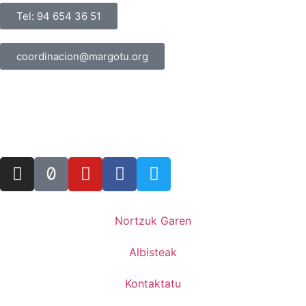
Tel: 94 654 36 51
coordinacion@margotu.org
Nortzuk Garen
Albisteak
Kontaktatu