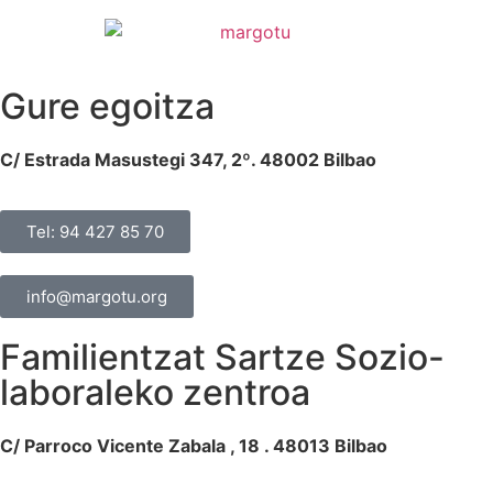
Gure egoitza
C/ Estrada Masustegi 347, 2º. 48002 Bilbao
Tel: 94 427 85 70
info@margotu.org
Familientzat Sartze Sozio-
laboraleko zentroa
C/ Parroco Vicente Zabala , 18 . 48013 Bilbao