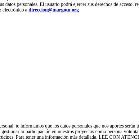
us datos personales. El usuario podrá ejercer sus derechos de acceso, re
o electrónico a
direccion@margotu.org
ter personal, te informamos que los datos personales que nos apor
stionar tu participación en nuestros proyectos como persona voluntari
os que participes. Para tener una información más detallada, L