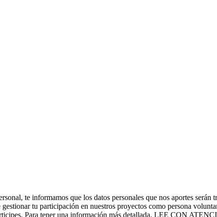
ter personal, te informamos que los datos personales que nos apor
stionar tu participación en nuestros proyectos como persona voluntari
os que participes. Para tener una información más detallada, L