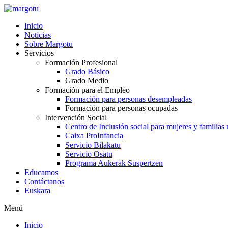
Ir
al
Inicio
contenido
Noticias
Sobre Margotu
Servicios
Formación Profesional
Grado Básico
Grado Medio
Formación para el Empleo
Formación para personas desempleadas
Formación para personas ocupadas
Intervención Social
Centro de Inclusión social para mujeres y familias
Caixa ProInfancia
Servicio Bilakatu
Servicio Osatu
Programa Aukerak Suspertzen
Educamos
Contáctanos
Euskara
Menú
Inicio