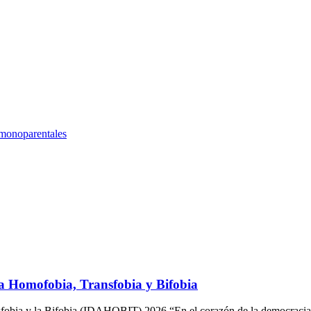
 monoparentales
la Homofobia, Transfobia y Bifobia
nsfobia y la Bifobia (IDAHOBIT) 2026 “En el corazón de la democracia