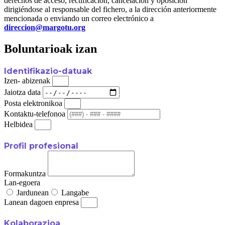
derechos de acceso, rectificación, cancelación y oposición
dirigiéndose al responsable del fichero, a la dirección anteriormente
mencionada o enviando un correo electrónico a
direccion@margotu.org
Boluntarioak izan
Identifikazio-datuak
Izen- abizenak
Jaiotza data
Posta elektronikoa
Kontaktu-telefonoa
Helbidea
Profil profesional
Formakuntza
Lan-egoera
Jardunean
Langabe
Lanean dagoen enpresa
Kolaborazioa