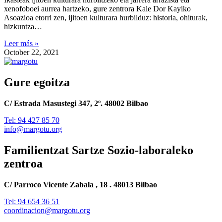
xenofoboei aurrea hartzeko, gure zentrora Kale Dor Kayiko
Asoazioa etorri zen, ijitoen kulturara hurbilduz: historia, ohiturak,
hizkuntza…
Leer más »
October 22, 2021
Gure egoitza
C/ Estrada Masustegi 347, 2º. 48002 Bilbao
Tel: 94 427 85 70
info@margotu.org
Familientzat Sartze Sozio-laboraleko
zentroa
C/ Parroco Vicente Zabala , 18 . 48013 Bilbao
Tel: 94 654 36 51
coordinacion@margotu.org