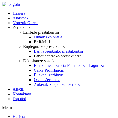
Skip
to
Hasiera
content
Albisteak
Nortzuk Garen
Zerbitzuak
Lanbide-prestakuntza
Oinarrizko Maila
Erdi-Maila
Enplegurako prestakuntza
Langabeentzako prestakuntza
Landunentzako prestakuntza
Esku-hartze soziala
Emakumeentzat eta Familientzat Laguntza
Caixa ProInfancia
Bilakatu zerbitzua
Osatu Zerbitzua
Aukerak Suspertzen zerbitzua
Alexia
Kontaktatu
Español
Menu
Hasiera