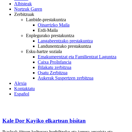
Albisteak
Nortzuk Garen
Zerbitzuak
Lanbide-prestakuntza
Oinarrizko Maila
Erdi-Maila
Enplegurako prestakuntza
Langabeentzako prestakuntza
Landunentzako prestakuntza
Esku-hartze soziala
Emakumeentzat eta Familientzat Laguntza
Caixa ProInfancia
Bilakatu zerbitzua
Osatu Zerbitzua
Aukerak Suspertzen zerbitzua
Alexia
Kontaktatu
Español
Kale Dor Kayiko elkartean bisitan
Ikasleak ijitoen kulturara hurbiltzeko eta jarrera arrazista eta