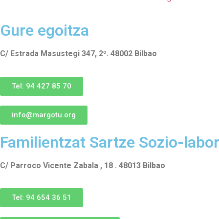
Gure egoitza
C/ Estrada Masustegi 347, 2º. 48002 Bilbao
Tel: 94 427 85 70
info@margotu.org
Familientzat Sartze Sozio-labo
C/ Parroco Vicente Zabala , 18 . 48013 Bilbao
Tel: 94 654 36 51