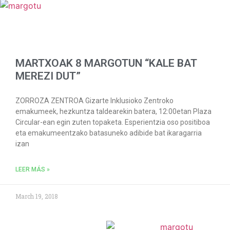
MARTXOAK 8 MARGOTUN “KALE BAT
MEREZI DUT”
ZORROZA ZENTROA Gizarte Inklusioko Zentroko
emakumeek, hezkuntza taldearekin batera, 12:00etan Plaza
Circular-ean egin zuten topaketa. Esperientzia oso positiboa
eta emakumeentzako batasuneko adibide bat ikaragarria
izan
LEER MÁS »
March 19, 2018