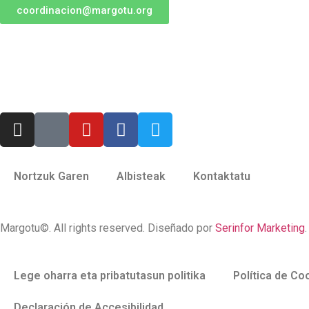
coordinacion@margotu.org
Nortzuk Garen
Albisteak
Kontaktatu
Margotu©. All rights reserved. Diseñado por
Serinfor Marketing
.
Lege oharra eta pribatutasun politika
Política de Co
Declaración de Accesibilidad