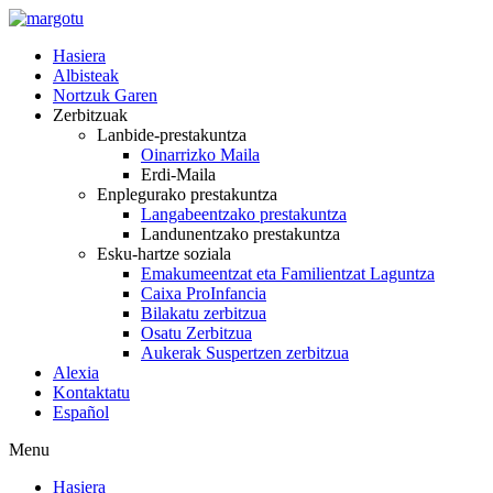
Skip
to
Hasiera
content
Albisteak
Nortzuk Garen
Zerbitzuak
Lanbide-prestakuntza
Oinarrizko Maila
Erdi-Maila
Enplegurako prestakuntza
Langabeentzako prestakuntza
Landunentzako prestakuntza
Esku-hartze soziala
Emakumeentzat eta Familientzat Laguntza
Caixa ProInfancia
Bilakatu zerbitzua
Osatu Zerbitzua
Aukerak Suspertzen zerbitzua
Alexia
Kontaktatu
Español
Menu
Hasiera