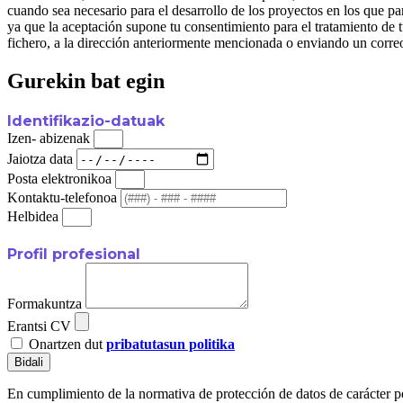
cuando sea necesario para el desarrollo de los proyectos en l
ya que la aceptación supone tu consentimiento para el tratamiento de t
fichero, a la dirección anteriormente mencionada o enviando un corre
Gurekin bat egin
Identifikazio-datuak
Izen- abizenak
Jaiotza data
Posta elektronikoa
Kontaktu-telefonoa
Helbidea
Profil profesional
Formakuntza
Erantsi CV
Onartzen dut
pribatutasun politika
Bidali
En cumplimiento de la normativa de protección de datos de carác