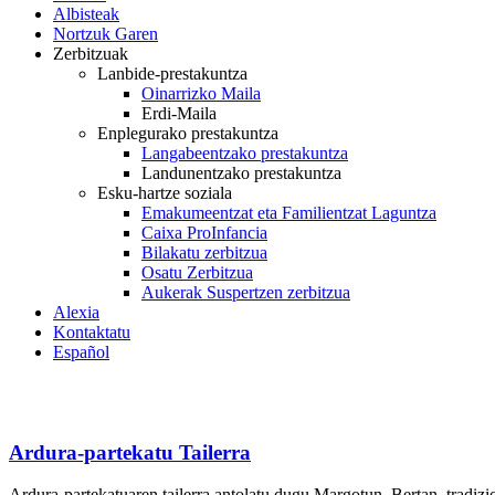
Albisteak
Nortzuk Garen
Zerbitzuak
Lanbide-prestakuntza
Oinarrizko Maila
Erdi-Maila
Enplegurako prestakuntza
Langabeentzako prestakuntza
Landunentzako prestakuntza
Esku-hartze soziala
Emakumeentzat eta Familientzat Laguntza
Caixa ProInfancia
Bilakatu zerbitzua
Osatu Zerbitzua
Aukerak Suspertzen zerbitzua
Alexia
Kontaktatu
Español
Ardura-partekatu Tailerra
Ardura-partekatuaren tailerra antolatu dugu Margotun. Bertan, tradizio